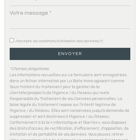
Propriétaires (vs. locataires)
72,22 %
Taxe habitation
20,23 %
Taxe foncière
31,26 %
Habitants de moins de 25 ans
23,99 %
J'accepte les conditions d'utilisation des données (*)
Habitants de 25 à 55 ans
38,63 %
ENVOYER
Habitants de plus de 55 ans
37,38 %
Nombre d'enfants par famille
0,70
*Champs obligatoires
Les informations recueillies sur ce formulaire sont enregistrées
Familles sans enfant
58,76 %
dans un fichier informatisé par La Boite Immo agissant comme
Familles avec 1 ou 2 enfants
37,11 %
Sous-traitant du traitement pour la gestion de la
clientèle/prospects de l'Agence / du Réseau qui reste
Maisons
92,74 %
Responsable du Traitement de vos Données personnelles. La
base légale du traitement repose sur l'intérêt légitime de
Appartements
7,26 %
l'Agence / du Réseau. Elles sont conservées jusqu'à demande de
Familles avec 3 enfants
4,12 %
suppression et sont destinées à l'Agence / au Réseau.
Conformément à la loi « informatique et libertés », vous disposez
des droits d’accès, de rectification, d’effacement, d’opposition, de
limitation et de portabilité de vos données. Vous pouvez retirer