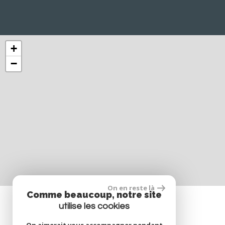
+
−
On en reste là
Comme beaucoup, notre site
utilise les cookies
Nous suivre