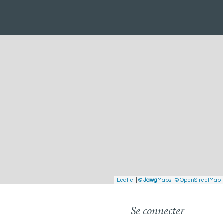
Leaflet
|
©
Jawg
Maps
|
© OpenStreetMap
Se connecter