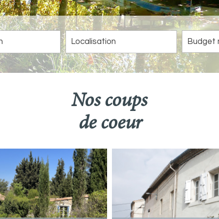
5KM
10KM
25KM
nos coups
de coeur