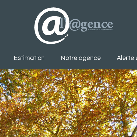
estimation
notre agence
alerte
/ Villas
ements
biens