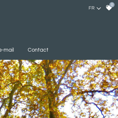
0
FR
 e-mail
contact